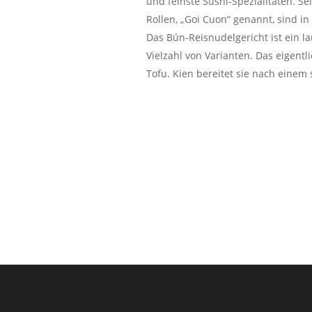
und feinste Sushi-Spezialitäten. 
Rollen, „Goi Cuon“ genannt, sind in
Das Bún-Reisnudelgericht ist ein 
Vielzahl von Varianten. Das eigent
Tofu. Kien bereitet sie nach einem 