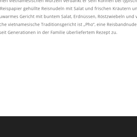
Seinen vietnamesischen Wurzeln verdankt er sein Können bei typis
 Reispapier gehüllte Reisnudeln mit Salat und frischen Kräutern u
lauwarmes Gericht mit buntem Salat, Erdnüssen, Röstzwiebeln und 
liche vietnamesische Traditionsgericht ist „Pho“, eine Reisbandnu
seit Generationen in der Familie überliefertem Rezept zu.