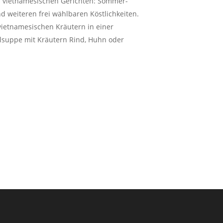
ch vietnamesischen Gerichten: Sommer-
nd weiteren frei wählbaren Köstlichkeiten.
vietnamesischen Kräutern in einer
delsuppe mit Kräutern Rind, Huhn oder