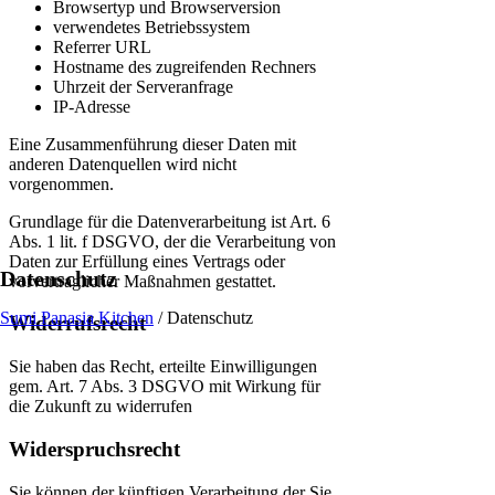
Browsertyp und Browserversion
verwendetes Betriebssystem
Referrer URL
Hostname des zugreifenden Rechners
Uhrzeit der Serveranfrage
IP-Adresse
Eine Zusammenführung dieser Daten mit
anderen Datenquellen wird nicht
vorgenommen.
Grundlage für die Datenverarbeitung ist Art. 6
Abs. 1 lit. f DSGVO, der die Verarbeitung von
Daten zur Erfüllung eines Vertrags oder
Datenschutz
vorvertraglicher Maßnahmen gestattet.
Sumi Panasia Kitchen
/
Datenschutz
Widerrufsrecht
Sie haben das Recht, erteilte Einwilligungen
gem. Art. 7 Abs. 3 DSGVO mit Wirkung für
die Zukunft zu widerrufen
Widerspruchsrecht
Sie können der künftigen Verarbeitung der Sie