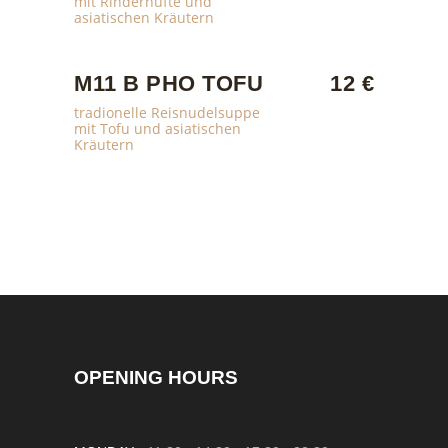
mit Rinderhüfte und
asiatischen Kräutern
M11 B PHO TOFU
12 €
tradionelle Reisnudelsuppe
mit Tofu und asiatischen
Kräutern
OPENING HOURS