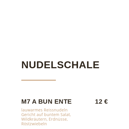
NUDELSCHALE
M7 A BUN ENTE
12 €
lauwarmes Reissnudeln
Gericht auf buntem Salat,
Wildkräutern, Erdnüsse,
Röstzwiebeln